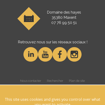
Domaine des hayes
35380 Maxent
07 76 99 50 51
Retrouvez nous sur les réseaux sociaux !
Nous contacter
Rechercher
Plan de site
Gestion des cookies
Cookies et données personnelles
Mentions légales
Crédits
Overview
This site uses cookies and gives you control over what
you want to activate
©Domaine des Hayes 2026 Tous droits réservés -
Réalisation Agence