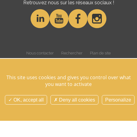
Retrouvez nous sur les réseaux sociaux !
Nous contacter
Rechercher
Plan de site
Gestion des cookies
Cookies et données personnelles
Mentions légales
Crédits
Overview
This site uses cookies and gives you control over what
©Domaine des Hayes 2026 Tous droits réservés -
Réalisation Agence
you want to activate
Digitale Versio
OK, accept all
Deny all cookies
Personalize