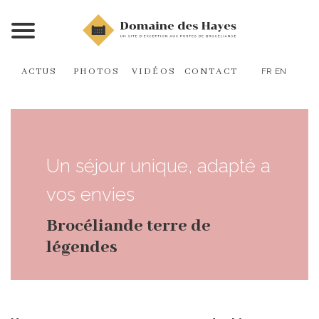
ACTUS
PHOTOS
VIDÉOS
CONTACT
FR
EN
Un séjour unique, adapté a
vos envies
Brocéliande terre de
légendes