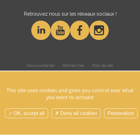
Retrouvez nous sur les réseaux sociaux !
Nous contacter
Rechercher
Plan de site
Gestion des cookies
Cookies et données personnelles
Mentions légales
Crédits
Overview
This site uses cookies and gives you control over what
©Domaine des Hayes 2026 Tous droits réservés -
Réalisation Agence
you want to activate
Digitale Versio
OK, accept all
Deny all cookies
Personalize