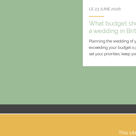
LE 23 JUNE 2026
What budget sho
a wedding in Bri
Planning the wedding of 
exceeding your budget is 
set your priorities, keep y
Domaine des hayes
35830 Maxent
This si