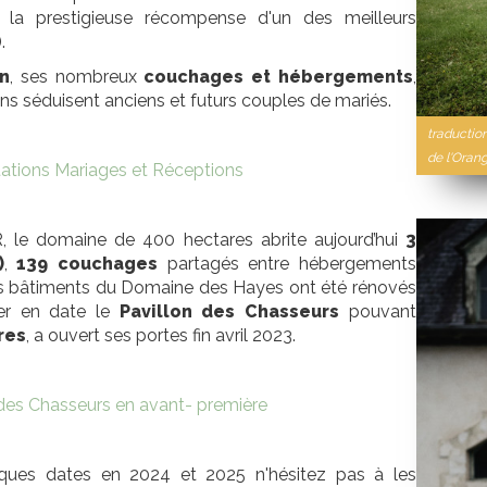
 la prestigieuse récompense d'un des meilleurs
.
n
, ses nombreux
couchages et hébergements
,
ins séduisent anciens et futurs couples de mariés.
traductio
de l'Orang
tations Mariages et Réceptions
, le domaine de 400 hectares abrite aujourd’hui
3
)
,
139 couchages
partagés entre hébergements
 Les bâtiments du Domaine des Hayes ont été rénovés
er en date le
Pavillon des Chasseurs
pouvant
res
, a ouvert ses portes fin avril 2023.
des Chasseurs en avant- première
ues dates en 2024 et 2025 n'hésitez pas à les