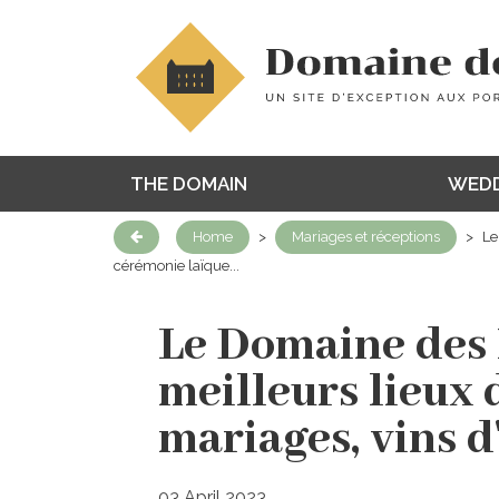
THE DOMAIN
WEDD
Home
>
Mariages et réceptions
>
Le
cérémonie laïque...
Le Domaine des 
meilleurs lieux 
mariages, vins d
03 April 2023