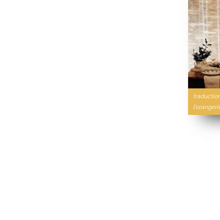
traductio
l'orangeri