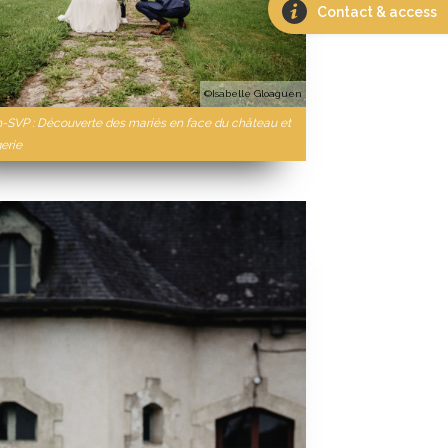
Contact & access
©Isabelle Gloaguen
n-SVP : Découverte des mariés en face du château et
erie