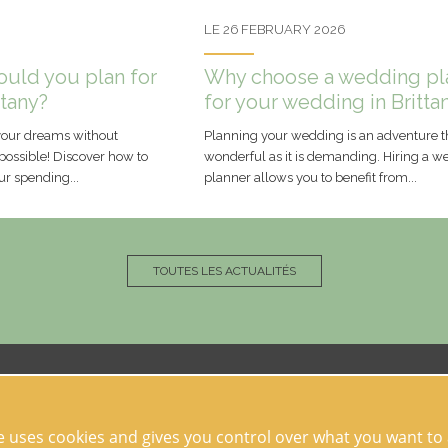
LE 26 FEBRUARY 2026
uld you plan for
Why choose a wedding pl
ttany?
for your wedding in Brittan
your dreams without
Planning your wedding is an adventure th
possible! Discover how to
wonderful as it is demanding. Hiring a 
our spending...
planner allows you to benefit from...
TOUTES LES ACTUALITÉS
te uses cookies and gives you control over what you want to 