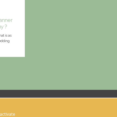
anner
y ?
at is as
wedding
Follow us on socials networks
activate