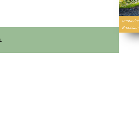
traductio
Brocélian
1