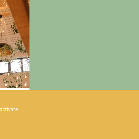
activate
anner
y ?
at is as
wedding