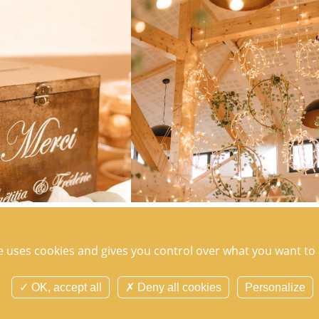
LE 26 FEBRUARY 2026
te uses cookies and gives you control over what you want to 
uld you plan for
Why choose a wedding pl
ttany?
for your wedding in Brittan
OK, accept all
Deny all cookies
Personalize
your dreams without
Planning your wedding is an adventure th
possible! Discover how to
wonderful as it is demanding. Hiring a 