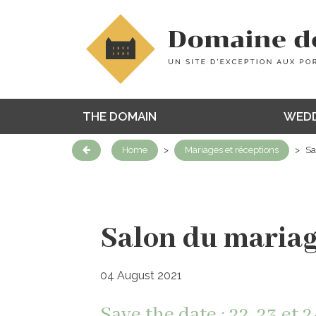
THE DOMAIN
WEDD
Home
>
Mariages et réceptions
>
Sa
Retrouvez-nous au parc e
Salon du mariag
04 August 2021
Save the date : 22, 23 et