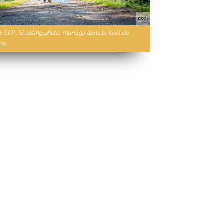
©CR
n-SVP : Shooting photo, mariage dans la forêt de
de