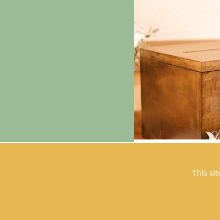
LE 23 JUNE 2026
This si
What budget sho
a wedding in Bri
Planning the wedding of 
exceeding your budget is 