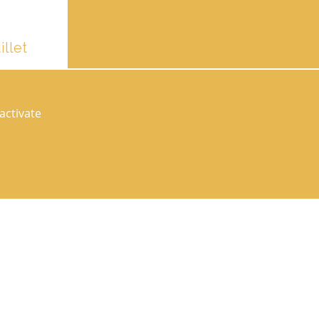
illet
 edition on
dars now for
activate
Follow us on socials networks