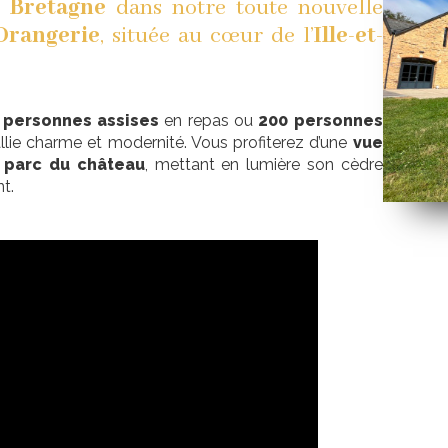
 Bretagne
dans notre toute nouvelle
 Orangerie
, située au cœur de l’
Ille-et-
0 personnes assises
en repas ou
200 personnes
allie charme et modernité. Vous profiterez d’une
vue
 parc du château
, mettant en lumière son cèdre
t.