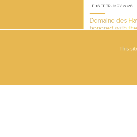
LE 16 FEBRUARY 2026
Domaine des Ha
honored with th
2026.
We had the honor of rece
This si
2026, a distinction recog
professionals most recom
Domaine des hayes
35830 Maxent