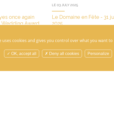
LE 03 JULY 2025
yes once again
Le Domaine en Fête - 31 ju
e Wedding Award
2025
"Le Domaine en fête" returns for a second
Thursday, July 31, 2025. Mark your calen
iving the Wedding Award in
te uses cookies and gives you control over what you want to 
Thursday, July 31, 2025!...
nizing the wedding
mended and highly...
OK, accept all
Deny all cookies
Personalize
TOUTES LES ACTUALITÉS