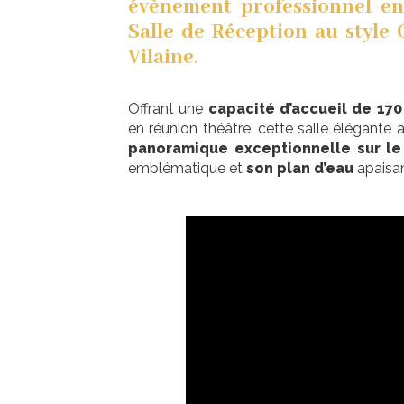
évènement professionnel en
Salle de Réception au style
Vilaine
.
Offrant une
capacité d’accueil de 17
en réunion théâtre, cette salle élégante 
panoramique exceptionnelle sur le
emblématique et
son plan d’eau
apaisan