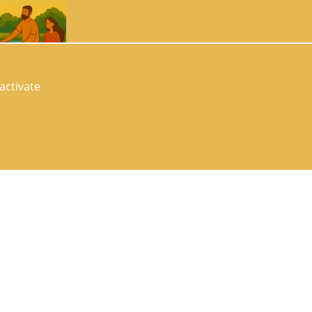
activate
illet
 edition on
dars now for