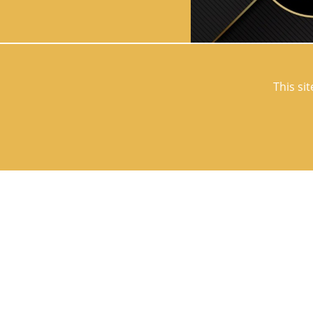
This si
LE 16 FEBRUARY 2026
Domaine des Ha
honored with th
2026.
We had the honor of rece
2026, a distinction recog
professionals most recom