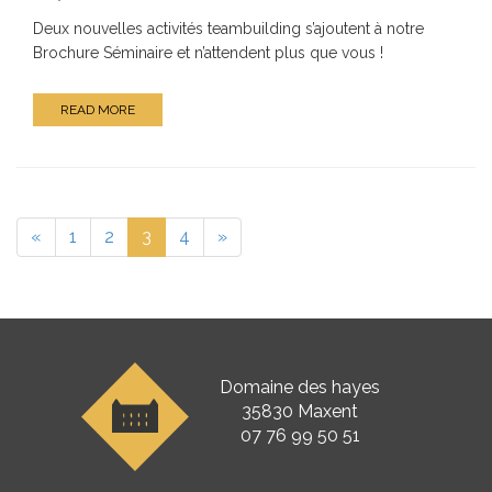
Deux nouvelles activités teambuilding s’ajoutent à notre
Brochure Séminaire et n’attendent plus que vous !
READ MORE
«
1
2
3
4
»
Domaine des hayes
35830 Maxent
07 76 99 50 51