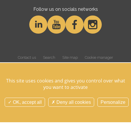
Follow us on socials networks
Contact us
Search
Site map
Cookie manager
Cookies and personnal data
Legal notice
Credits
Overview
This site uses cookies and gives you control over what
you want to activate
©Domaine des Hayes 2026 Tous droits réservés -
Réalisation Agence
Digitale Versio
OK, accept all
Deny all cookies
Personalize